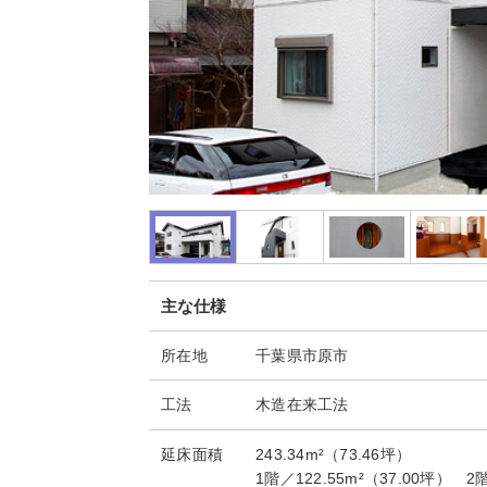
主な仕様
所在地
千葉県市原市
工法
木造在来工法
延床面積
243.34m²（73.46坪）
1階／122.55m²（37.00坪） 2階