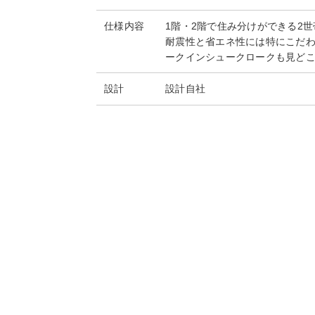
仕様内容
1階・2階で住み分けができる2
耐震性と省エネ性には特にこだ
ークインシュークロークも見ど
設計
設計自社