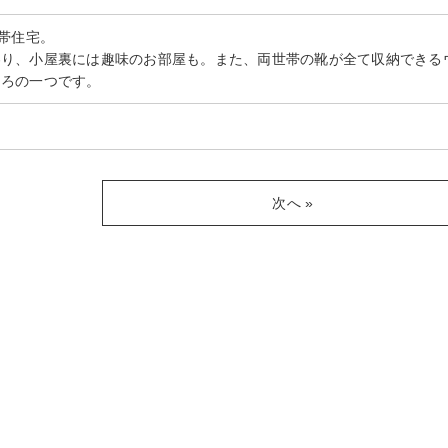
世帯住宅。
わり、小屋裏には趣味のお部屋も。また、両世帯の靴が全て収納できる
ころの一つです。
次へ »