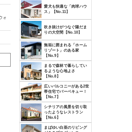
愛犬も快適な「肉球ハウ
ス」【No.11】
ウォ
吹き抜けがつなぐ陽だま
りの大空間【No.10】
無垢に囲まれる「ホーム
リゾート」のある家
【No.9】
まるで森林で暮らしてい
るような心地よさ
【No.8】
広いバルコニーがある2世
帯住宅でバーベキュー！
【No.7】
シチリアの風景を切り取
ったようなレストラン
【No.6】
まばゆい白亜のリビング