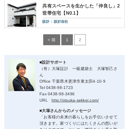
共有スペースを生かした「仲良し」2
世帯住宅【N0.1】
設計：
設計自社
< 前
1
2
■設計サポート
（有）大塚設計 一級建築士 大塚智己さ
ん
Office 千葉県木更津市東太田4-10-9
Tel 0438-98-1723
Fax 0438-98-3496
URL
http://otsuka-sekkei.com/
■大塚さんからのメッセージ
「お客様の未来の暮らしをお手伝いさせて
頂きます。家づくりにはたくさんの想いが